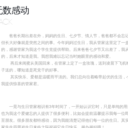
无数感动
ACK
爸爸长期出差在外，妈妈的生日、七夕节、情人节，爸爸都不会忘
但长大好像就是突然之间的事。今年妈妈过生日，我从管家这里定了一
的，感谢管家为我这个学生党提供帮助。后来爸爸七夕节又出差了，我
的，后来才知道是我。我想我难以忘记当时她眼里的感动和爱。
再后来闺蜜从美国回来，在管家上定了一盒玫瑰，送到凌晨下飞机晚
子送的，哪知道是死党干的好事。
其实快乐、爱都是温暖而平淡的。我们总向往着略带起伏的生活，小
我提供惊喜的管家君。
一晃与生日管家相识有3年时间了，一开始认识它时，只是单纯的
也为我这个爱健忘的人提供了很多便利，比如会提前温馨提示我每一位
至朋友。很多朋友都特感动，因为我能清楚记得他们每一位的生日。其
家先生四周岁生日来临之际祝福它生日快乐，越办越好哦！