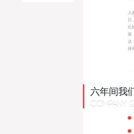
北
人
日
礼
家
达
择
六年间我
COMPANY 