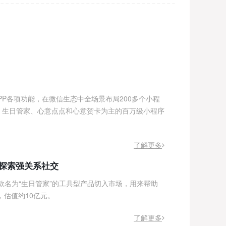
心生家族获
拆APP各项功能，在微信生态中全场景布局200多个小程
4月2日亿
+、生日管家、心意点点和心意贺卡为主的百万级小程序
股东跟投。
及区块链礼
了解更多
想探索强关系社交
小程序电商
款名为“生日管家”的工具型产品切入市场，用来帮助
4月2日消
，估值约10亿元。
本领投，前
了解更多