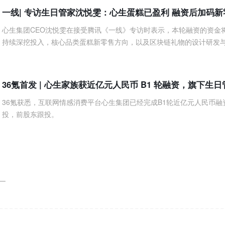
一线| 专访生日管家沈悦雯：心生蛋糕已盈利 融资后加码新
心生集团CEO沈悦雯在接受腾讯《一线》专访时表示，本轮融资的资金
持续深挖投入，核心品类蛋糕新零售方向，以及区块链礼物的设计研发
36氪首发 | 心生家族获近亿元人民币 B1 轮融资，旗下生日管家
36氪获悉，互联网情感消费平台心生集团已经完成B1轮近亿元人民币
投，前股东跟投。