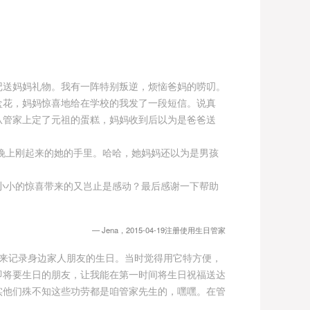
记送妈妈礼物。我有一阵特别叛逆，烦恼爸妈的唠叨。
盒花，妈妈惊喜地给在学校的我发了一段短信。说真
从管家上定了元祖的蛋糕，妈妈收到后以为是爸爸送
上刚起来的她的手里。哈哈，她妈妈还以为是男孩
小的惊喜带来的又岂止是感动？最后感谢一下帮助
Jena，2015-04-19注册使用生日管家
用来记录身边家人朋友的生日。当时觉得用它特方便，
即将要生日的朋友，让我能在第一时间将生日祝福送达
实他们殊不知这些功劳都是咱管家先生的，嘿嘿。在管