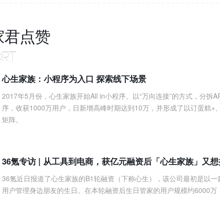
家君点赞
ORT
心生家族：小程序为入口 探索线下场景
2017年5月份，心生家族开始All in小程序。以“万向连接”的方式，分
序，收获1000万用户，日新增高峰时期达到10万，并形成了以订蛋糕
矩阵。
36氪专访 | 从工具到电商，获亿元融资后「心生家族」又
36氪近日报道了心生家族的B1轮融资（下称心生），该公司最初是以一
用户管理身边朋友的生日。在本轮融资后生日管家的用户规模约6000万