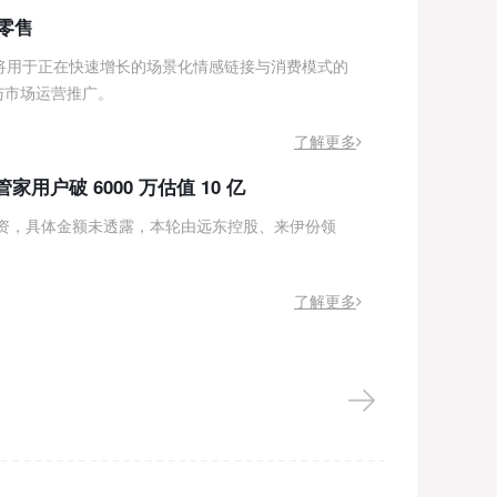
零售
心生家族
将用于正在快速增长的场景化情感链接与消费模式的
互联网情感消
与市场运营推广。
诺亚财富、
6.5亿人的
了解更多
用户破 6000 万估值 10 亿
生日管家
融资，具体金额未透露，本轮由远东控股、来伊份领
10月14
充。原PP
了解更多
始人苏颖任